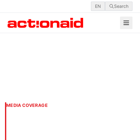
EN
Search
MEDIA COVERAGE
The world's seventh and
Asia's first Water Museum
in Kuakata