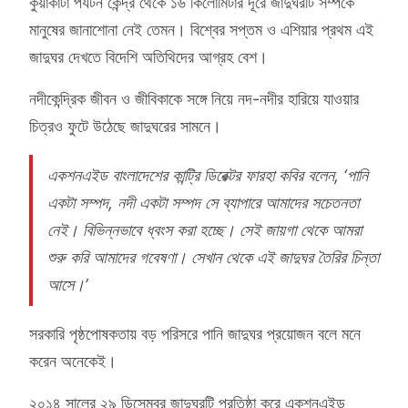
কুয়াকাটা পর্যটন কেন্দ্র থেকে ১৬ কিলোমিটার দূরে জাদুঘরটি সম্পর্কে
মানুষের জানাশোনা নেই তেমন। বিশ্বের সপ্তম ও এশিয়ার প্রথম এই
জাদুঘর দেখতে বিদেশি অতিথিদের আগ্রহ বেশ।
নদীকেন্দ্রিক জীবন ও জীবিকাকে সঙ্গে নিয়ে নদ-নদীর হারিয়ে যাওয়ার
চিত্রও ফুটে উঠেছে জাদুঘরের সামনে।
একশনএইড বাংলাদেশের কান্ট্রি ডিরেক্টর ফারহা কবির বলেন, ‘পানি
একটা সম্পদ, নদী একটা সম্পদ সে ব্যাপারে আমাদের সচেতনতা
নেই। বিভিন্নভাবে ধ্বংস করা হচ্ছে। সেই জায়গা থেকে আমরা
শুরু করি আমাদের গবেষণা। সেখান থেকে এই জাদুঘর তৈরির চিন্তা
আসে।’
সরকারি পৃষ্ঠপোষকতায় বড় পরিসরে পানি জাদুঘর প্রয়োজন বলে মনে
করেন অনেকেই।
২০১৪ সালের ২৯ ডিসেম্বর জাদুঘরটি প্রতিষ্ঠা করে একশনএইড