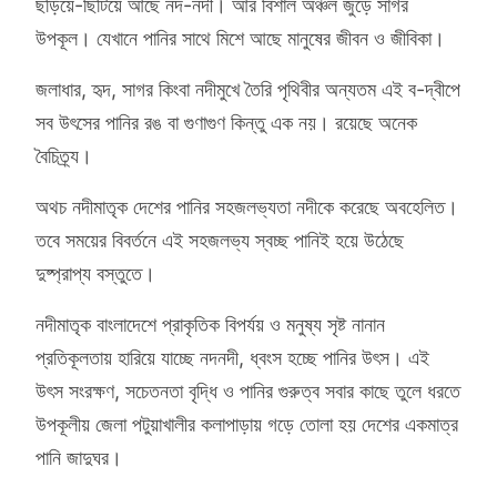
ছড়িয়ে-ছিটিয়ে আছে নদ-নদী। আর বিশাল অঞ্চল জুড়ে সাগর
উপকূল। যেখানে পানির সাথে মিশে আছে মানুষের জীবন ও জীবিকা।
জলাধার, হৃদ, সাগর কিংবা নদীমুখে তৈরি পৃথিবীর অন্যতম এই ব-দ্বীপে
সব উৎসের পানির রঙ বা গুণাগুণ কিন্তু এক নয়। রয়েছে অনেক
বৈচিত্র্য।
অথচ নদীমাতৃক দেশের পানির সহজলভ্যতা নদীকে করেছে অবহেলিত।
তবে সময়ের বিবর্তনে এই সহজলভ্য স্বচ্ছ পানিই হয়ে উঠেছে
দুষ্প্রাপ্য বস্তুতে।
নদীমাতৃক বাংলাদেশে প্রাকৃতিক বিপর্যয় ও মনুষ্য সৃষ্ট নানান
প্রতিকূলতায় হারিয়ে যাচ্ছে নদনদী, ধ্বংস হচ্ছে পানির উৎস। এই
উৎস সংরক্ষণ, সচেতনতা বৃদ্ধি ও পানির গুরুত্ব সবার কাছে তুলে ধরতে
উপকূলীয় জেলা পটুয়াখালীর কলাপাড়ায় গড়ে তোলা হয় দেশের একমাত্র
পানি জাদুঘর।